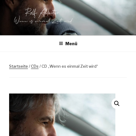
Zum
Inhalt
springen
ROLF ABLEITER
Wenn es einmal Zeit wird
LIEDERMACHER
Menü
Startseite
/
CDs
/ CD „Wenn es einmal Zeit wird“