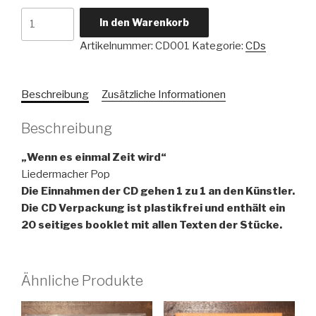
CD
In den Warenkorb
"Wenn
Artikelnummer:
CD001
Kategorie:
CDs
es
einmal
Zeit
Beschreibung
Zusätzliche Informationen
wird"
Menge
Beschreibung
„Wenn es einmal Zeit wird“
Liedermacher Pop
Die Einnahmen der CD gehen 1 zu 1 an den Künstler.
Die CD Verpackung ist plastikfrei und enthält ein
20 seitiges booklet mit allen Texten der Stücke.
Ähnliche Produkte