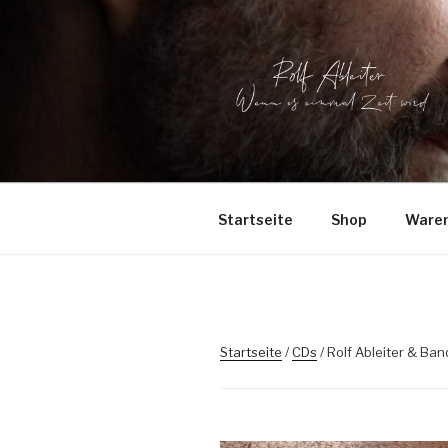
Zum
Inhalt
springen
ROLF ABL
Wenn es einmal Zeit wird
Startseite
Shop
Waren
Startseite
/
CDs
/ Rolf Ableiter & Ban