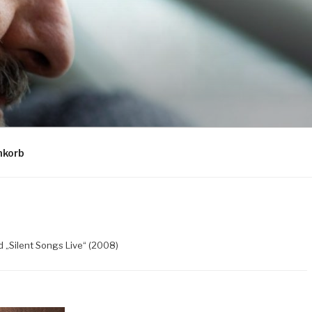
EITER LIEDERMACHER
korb
d „Silent Songs Live“ (2008)