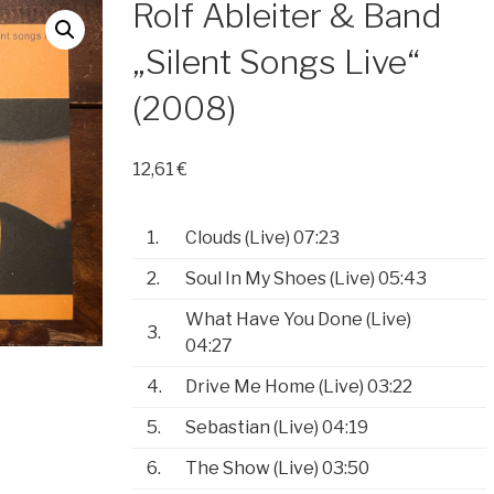
Rolf Ableiter & Band
„Silent Songs Live“
(2008)
12,61
€
1.
Clouds (Live)
07:23
2.
Soul In My Shoes (Live)
05:43
What Have You Done (Live)
3.
04:27
4.
Drive Me Home (Live)
03:22
5.
Sebastian (Live)
04:19
6.
The Show (Live)
03:50