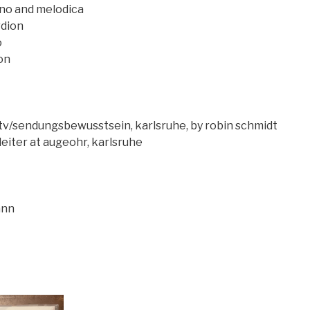
iano and melodica
rdion
o
on
-tv/sendungsbewusstsein, karlsruhe, by robin schmidt
leiter at augeohr, karlsruhe
ann