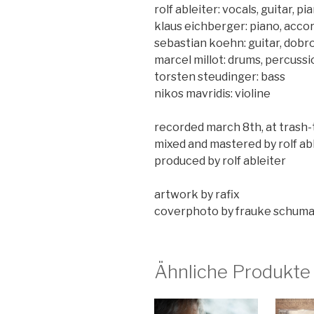
rolf ableiter: vocals, guitar, p
klaus eichberger: piano, acco
sebastian koehn: guitar, dobr
marcel millot: drums, percussi
torsten steudinger: bass
nikos mavridis: violine
recorded march 8th, at trash
mixed and mastered by rolf ab
produced by rolf ableiter
artwork by rafix
coverphoto by frauke schum
Ähnliche Produkte