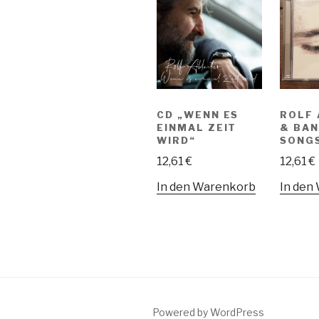
CD „WENN ES
ROLF 
EINMAL ZEIT
& BAN
WIRD“
SONGS
12,61
€
12,61
€
In den Warenkorb
In den
Powered by WordPress