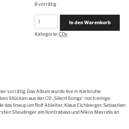
8 vorrätig
Rolf
In den Warenkorb
Ableiter
&
Kategorie:
CDs
Band
"Silent
Songs
Live"
(2008)
Menge
r vorrätig. Das Album wurde live in Karlsruhe
ben Stücken aus der CD „Silent Songs“ noch einige
e das lineup um Rolf Ableiter, Klaus Eichberger, Sebastian
orsten Steudinger am Kontrabass und Nikos Mavridis an