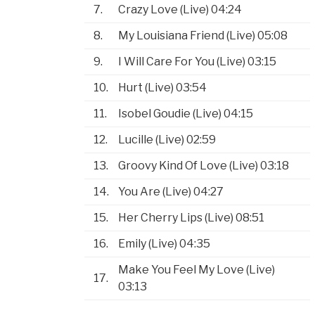
7.
Crazy Love (Live)
04:24
8.
My Louisiana Friend (Live)
05:08
9.
I Will Care For You (Live)
03:15
10.
Hurt (Live)
03:54
11.
Isobel Goudie (Live)
04:15
12.
Lucille (Live)
02:59
13.
Groovy Kind Of Love (Live)
03:18
14.
You Are (Live)
04:27
15.
Her Cherry Lips (Live)
08:51
16.
Emily (Live)
04:35
Make You Feel My Love (Live)
17.
03:13