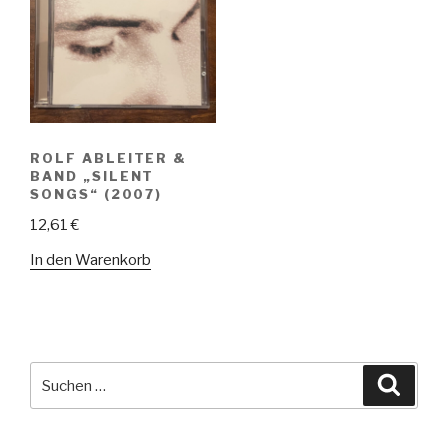
ROLF ABLEITER &
BAND „SILENT
SONGS“ (2007)
12,61
€
In den Warenkorb
Suche
Suche
nach: