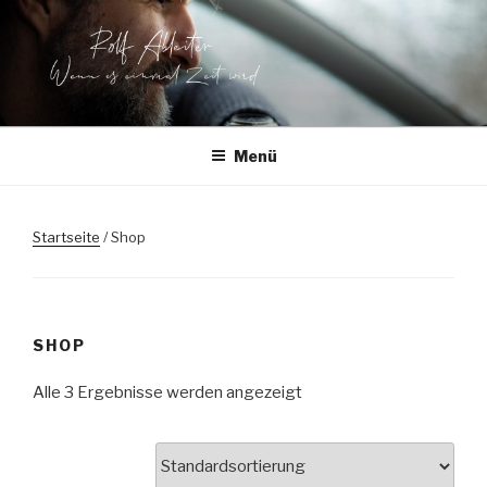
Zum
Inhalt
springen
ROLF ABLEITER
Wenn es einmal Zeit wird
LIEDERMACHER
Menü
Startseite
/ Shop
SHOP
Alle 3 Ergebnisse werden angezeigt